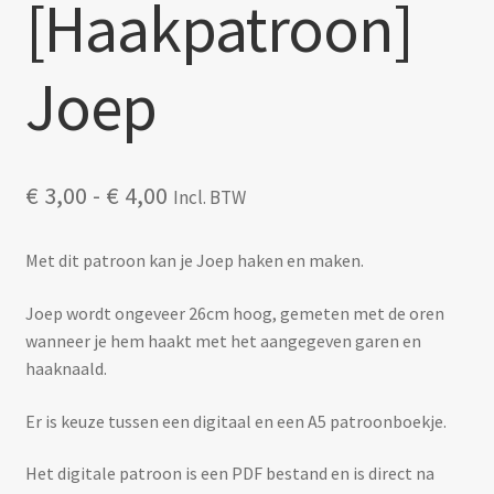
[Haakpatroon]
Joep
Prijsklasse:
€
3,00
-
€
4,00
Incl. BTW
€ 3,00
tot
Met dit patroon kan je Joep haken en maken.
€ 4,00
Joep wordt ongeveer 26cm hoog, gemeten met de oren
wanneer je hem haakt met het aangegeven garen en
haaknaald.
Er is keuze tussen een digitaal en een A5 patroonboekje.
Het digitale patroon is een PDF bestand en is direct na