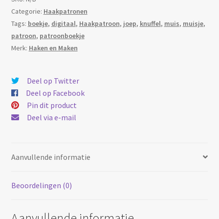
Categorie:
Haakpatronen
Tags:
boekje
,
digitaal
,
Haakpatroon
,
joep
,
knuffel
,
muis
,
muisje
,
patroon
,
patroonboekje
Merk:
Haken en Maken
Deel op Twitter
Deel op Facebook
Pin dit product
Deel via e-mail
Aanvullende informatie
Beoordelingen (0)
Aanvullende informatie