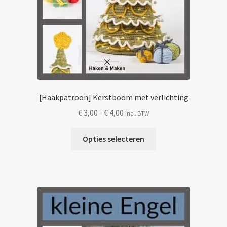
[Haakpatroon] Kerstboom met verlichting
Prijsklasse:
€
3,00
-
€
4,00
Incl. BTW
€ 3,00
Dit
tot
Opties selecteren
product
€ 4,00
heeft
meerdere
variaties.
Deze
optie
kan