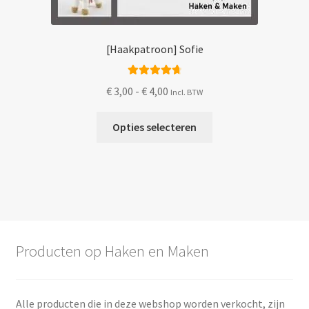
[Haakpatroon] Sofie
Gewaardeerd
Prijsklasse:
€
3,00
-
€
4,00
Incl. BTW
4.83
uit 5
€ 3,00
Dit
tot
Opties selecteren
product
€ 4,00
heeft
meerdere
variaties.
Deze
optie
kan
Producten op Haken en Maken
gekozen
worden
op
Alle producten die in deze webshop worden verkocht, zijn