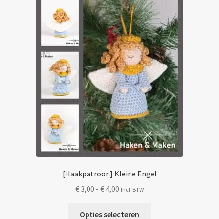
gekozen
worden
op
de
productpagina
[Haakpatroon] Kleine Engel
Prijsklasse:
€
3,00
-
€
4,00
Incl. BTW
€ 3,00
Dit
tot
Opties selecteren