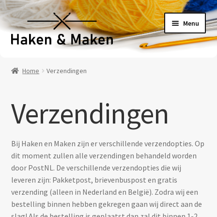
Ga
Ga
Menu
door
naar
naar
de
navigatie
inhoud
Welkom
Home
Verzendingen
Haakpatronen
Verzendingen
Haakpakketten
Haakboeken
Bij Haken en Maken zijn er verschillende verzendopties. Op
dit moment zullen alle verzendingen behandeld worden
Haakgaren
door PostNL. De verschillende verzendopties die wij
leveren zijn: Pakketpost, brievenbuspost en gratis
Benodigheden
verzending (alleen in Nederland en België). Zodra wij een
bestelling binnen hebben gekregen gaan wij direct aan de
Contact
slag! Als de bestelling is geplaatst dan zal dit binnen 1-2