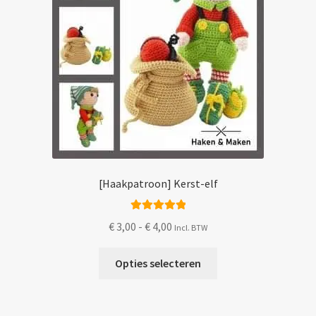
[Haakpatroon] Kerst-elf
Gewaardeerd
Prijsklasse:
€
3,00
-
€
4,00
Incl. BTW
5.00
uit 5
€ 3,00
Dit
tot
Opties selecteren
product
€ 4,00
heeft
meerdere