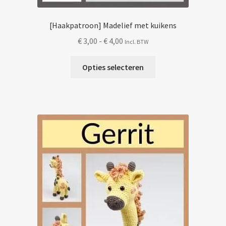
[Haakpatroon] Madelief met kuikens
Prijsklasse:
€
3,00
-
€
4,00
Incl. BTW
€ 3,00
Dit
tot
Opties selecteren
product
€ 4,00
heeft
meerdere
variaties.
Deze
optie
kan
gekozen
worden
op
de
productpagina