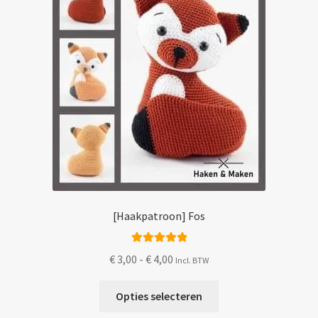
op
de
productpagina
[Haakpatroon] Fos
Gewaardeerd
Prijsklasse:
€
3,00
-
€
4,00
Incl. BTW
5.00
uit 5
€ 3,00
Dit
tot
Opties selecteren
product
€ 4,00