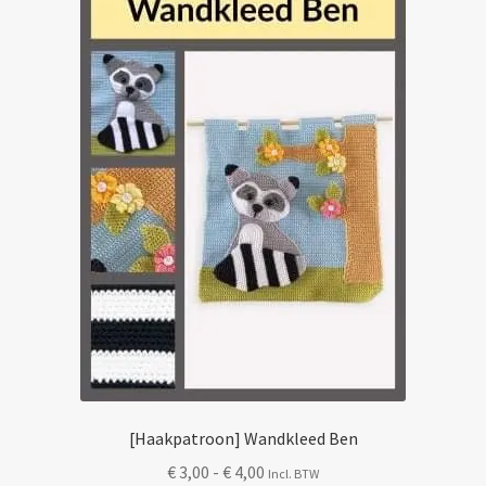
[Haakpatroon] Wandkleed Ben
Prijsklasse:
€
3,00
-
€
4,00
Incl. BTW