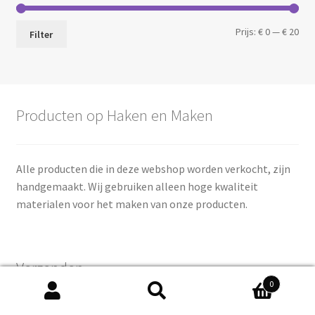
Min.
Max
Prijs:
€ 0
—
€ 20
Filter
prij
prij
Producten op Haken en Maken
Alle producten die in deze webshop worden verkocht, zijn
handgemaakt. Wij gebruiken alleen hoge kwaliteit
materialen voor het maken van onze producten.
Verzenden
0
Zoeken
Zoeken