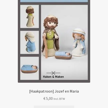
kan
gekozen
worden
op
de
productpagina
[Haakpatroon] Jozef en Maria
€
5,00
Incl. BTW