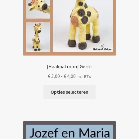
[Haakpatroon] Gerrit
Prijsklasse:
€
3,00
-
€
4,00
Incl. BTW
€ 3,00
Dit
tot
Opties selecteren
product
€ 4,00
heeft
meerdere
variaties.
Deze
optie