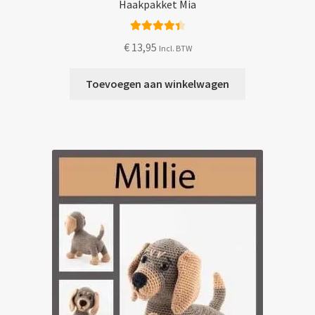
Haakpakket Mia
Gewaardeer
€
13,95
Incl. BTW
d
4.50
uit 5
Toevoegen aan winkelwagen