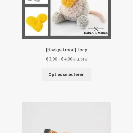
[Haakpatroon] Joep
Prijsklasse:
€
3,00
-
€
4,00
Incl. BTW
€ 3,00
Dit
tot
Opties selecteren
product
€ 4,00
heeft
meerdere
variaties.
Deze
optie
kan
gekozen