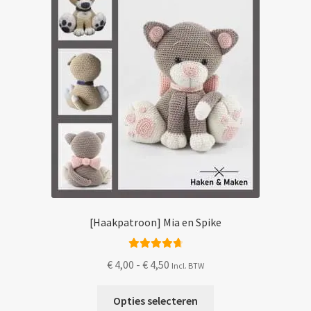
worden
op
de
productpagina
[Haakpatroon] Mia en Spike
Gewaardeerd
Prijsklasse:
€
4,00
-
€
4,50
Incl. BTW
4.83
uit 5
€ 4,00
Dit
tot
Opties selecteren
product