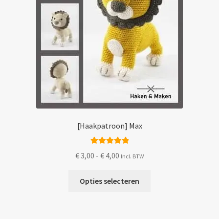
productpagina
[Haakpatroon] Max
Gewaardeerd
Prijsklasse:
€
3,00
-
€
4,00
Incl. BTW
5.00
uit 5
€ 3,00
Dit
tot
Opties selecteren
product
€ 4,00
heeft
meerdere