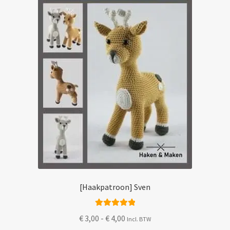
gekozen
worden
op
de
productpagina
[Haakpatroon] Sven
Gewaardeerd
Prijsklasse:
€
3,00
-
€
4,00
Incl. BTW
5.00
uit 5