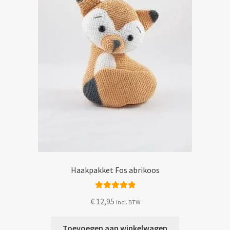
worden
op
de
productpagina
Haakpakket Fos abrikoos
Gewaardeerd
€
12,95
Incl. BTW
5.00
uit 5
Toevoegen aan winkelwagen