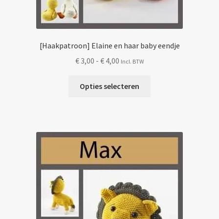
[Haakpatroon] Elaine en haar baby eendje
Prijsklasse:
€
3,00
-
€
4,00
Incl. BTW
€ 3,00
Dit
tot
Opties selecteren
product
€ 4,00
heeft
meerdere
variaties.
Deze
optie
kan
gekozen
worden
op
de