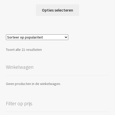
€ 3,00
Dit
tot
Opties selecteren
product
€ 4,00
heeft
meerdere
variaties.
Deze
optie
Gesorteerd
Toont alle 21 resultaten
kan
op
gekozen
populariteit
worden
Winkelwagen
op
de
Geen producten in de winkelwagen.
productpagina
Filter op prijs