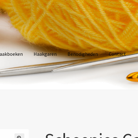
aakboeken
Haakgaren
Benodigheden
Contact