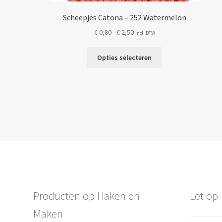
Scheepjes Catona – 252 Watermelon
Prijsklasse:
€
0,80
-
€
2,50
Incl. BTW
€ 0,80
Dit
tot
Opties selecteren
product
€ 2,50
heeft
meerdere
variaties.
Deze
optie
kan
gekozen
worden
op
de
Producten op Haken en
Let op
productpagina
Maken