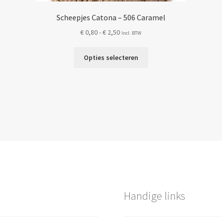
Scheepjes Catona – 506 Caramel
Prijsklasse:
€
0,80
-
€
2,50
Incl. BTW
€ 0,80
Dit
tot
Opties selecteren
product
€ 2,50
heeft
meerdere
variaties.
Deze
optie
kan
gekozen
worden
op
de
Handige links
productpagina