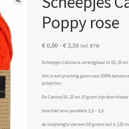
Scheepjes Ca
🔍
Poppy rose
Prijsklasse:
€
0,80
-
€
2,50
Incl. BTW
€ 0,80
tot
Scheepjes Catona is verkrijgbaar in 10, 25 en
€ 2,50
Het is een prachtig garen van 100% katoen en 
projecten.
De Catona 50, 25 en 10 gram zijn door elkaar
Geschikt voor pendikte 2,5 – 3,5
de looplengte van een 50 grams bol is 125 m