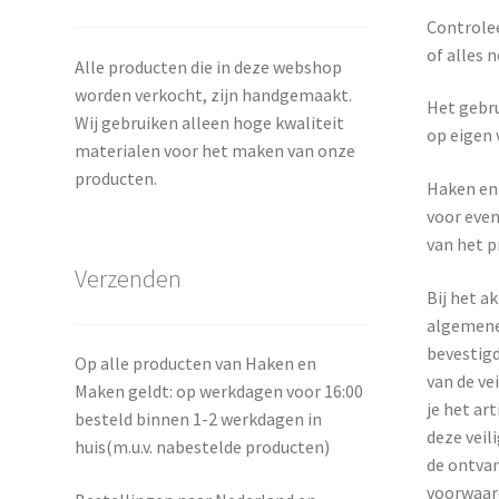
Controlee
of alles n
Alle producten die in deze webshop
worden verkocht, zijn handgemaakt.
Het gebru
Wij gebruiken alleen hoge kwaliteit
op eigen 
materialen voor het maken van onze
producten.
Haken en 
voor even
van het p
Verzenden
Bij het a
algemene
bevestigd
Op alle producten van Haken en
van de ve
Maken geldt: op werkdagen voor 16:00
je het art
besteld binnen 1-2 werkdagen in
deze veil
huis(m.u.v. nabestelde producten)
de ontvan
voorwaard