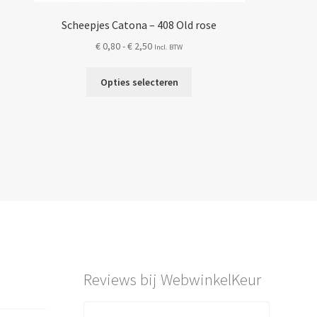
Scheepjes Catona – 408 Old rose
Prijsklasse:
€
0,80
-
€
2,50
Incl. BTW
€ 0,80
Dit
tot
Opties selecteren
product
€ 2,50
heeft
meerdere
variaties.
Deze
optie
kan
gekozen
worden
op
de
Reviews bij WebwinkelKeur
productpagina