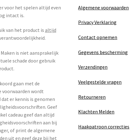
r voor het spelen altijd even
Algemene voorwaarden
og intact is.
Privacy Verklaring
ik van het product is
altijd
Contact opnemen
verantwoordelijkheid.
Gegevens bescherming
Maken is niet aansprakelijk
tuele schade door gebruik
Verzendingen
roduct.
Veelgestelde vragen
kkoord gaan met de
 voorwaarden wordt
Retourneren
 dat er kennis is genomen
iligheidsvoorschriften. Geef
Klachten Melden
ikel cadeau geef dan altijd
igheidsvoorschriften aan bij
Haakpatroon correcties
ger, of print de algemene
en uit en geef deze bij het