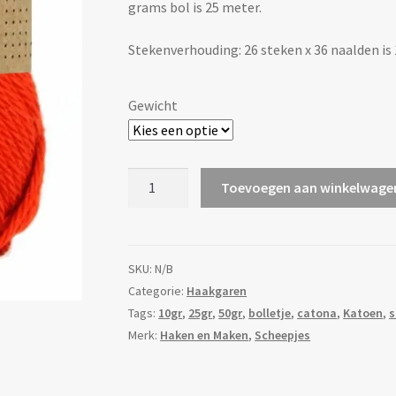
grams bol is 25 meter.
Stekenverhouding: 26 steken x 36 naalden is
Gewicht
Scheepjes
Toevoegen aan winkelwage
Catona
-
390
Poppy
SKU:
N/B
rose
Categorie:
Haakgaren
aantal
Tags:
10gr
,
25gr
,
50gr
,
bolletje
,
catona
,
Katoen
,
s
Merk:
Haken en Maken
,
Scheepjes