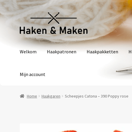
Ga
Ga
door
naar
naar
de
navigatie
inhoud
Welkom
Haakpatronen
Haakpakketten
H
Mijn account
Home
Haakgaren
Scheepjes Catona – 390 Poppy rose