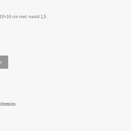
 10×10 cm met naald 2,5.
n
cheepjes