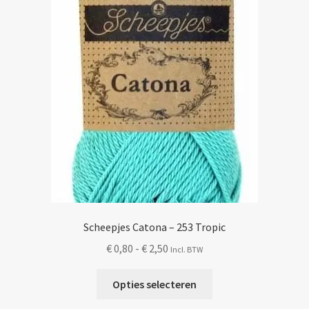
Scheepjes Catona – 253 Tropic
Prijsklasse:
€
0,80
-
€
2,50
Incl. BTW
€ 0,80
Dit
tot
Opties selecteren
product
€ 2,50