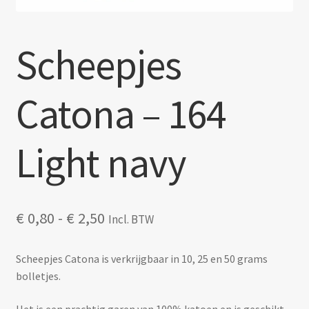
Scheepjes
Catona – 164
Light navy
Prijsklasse:
€
0,80
-
€
2,50
Incl. BTW
€ 0,80
tot
Scheepjes Catona is verkrijgbaar in 10, 25 en 50 grams
€ 2,50
bolletjes.
Het is een prachtig garen van 100% katoen en is geschikt