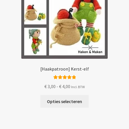
[Haakpatroon] Kerst-elf
Gewaardeerd
Prijsklasse:
€
3,00
-
€
4,00
Incl. BTW
5.00
uit 5
€ 3,00
Dit
tot
Opties selecteren
product
€ 4,00
heeft
meerdere
variaties.