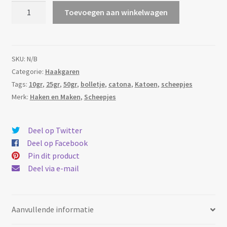
Scheepjes
Toevoegen aan winkelwagen
Catona
-
164
Light
SKU:
N/B
navy
Categorie:
Haakgaren
aantal
Tags:
10gr
,
25gr
,
50gr
,
bolletje
,
catona
,
Katoen
,
scheepjes
Merk:
Haken en Maken
,
Scheepjes
Deel op Twitter
Deel op Facebook
Pin dit product
Deel via e-mail
Aanvullende informatie