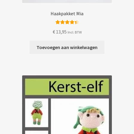
Haakpakket Mia
Gewaardeer
€
13,95
Incl. BTW
d
4.50
uit 5
Toevoegen aan winkelwagen