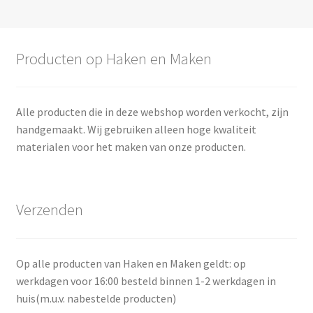
Deze
optie
kan
Producten op Haken en Maken
gekozen
worden
op
Alle producten die in deze webshop worden verkocht, zijn
de
handgemaakt. Wij gebruiken alleen hoge kwaliteit
productpagina
materialen voor het maken van onze producten.
Verzenden
Op alle producten van Haken en Maken geldt: op
werkdagen voor 16:00 besteld binnen 1-2 werkdagen in
huis(m.u.v. nabestelde producten)