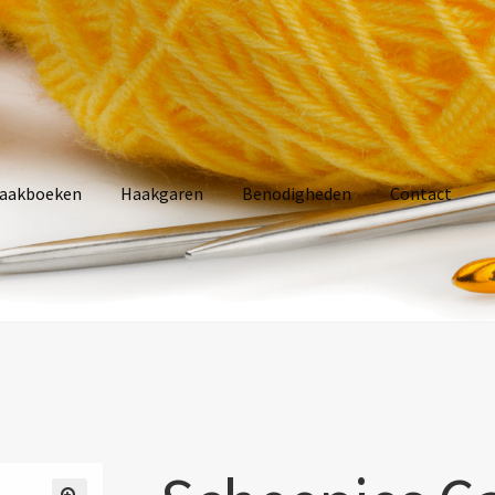
aakboeken
Haakgaren
Benodigheden
Contact