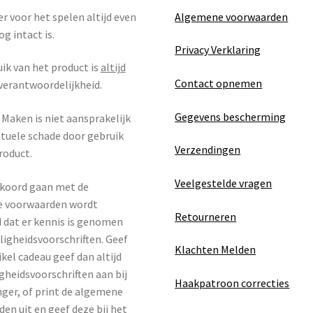
r voor het spelen altijd even
Algemene voorwaarden
og intact is.
Privacy Verklaring
ik van het product is
altijd
Contact opnemen
verantwoordelijkheid.
Gegevens bescherming
Maken is niet aansprakelijk
tuele schade door gebruik
Verzendingen
roduct.
Veelgestelde vragen
kkoord gaan met de
 voorwaarden wordt
Retourneren
 dat er kennis is genomen
iligheidsvoorschriften. Geef
Klachten Melden
ikel cadeau geef dan altijd
igheidsvoorschriften aan bij
Haakpatroon correcties
ger, of print de algemene
en uit en geef deze bij het