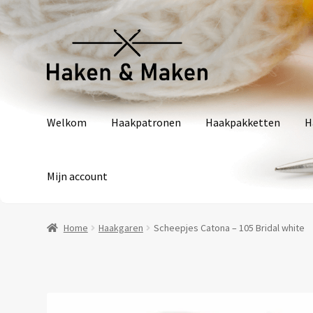
Ga
Ga
door
naar
naar
de
navigatie
inhoud
Welkom
Haakpatronen
Haakpakketten
H
Mijn account
Home
Haakgaren
Scheepjes Catona – 105 Bridal white