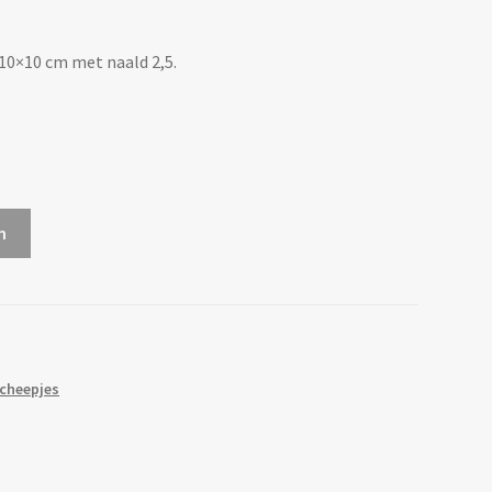
 10×10 cm met naald 2,5.
n
cheepjes