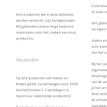
Controlee
of alles n
Alle producten die in deze webshop
worden verkocht, zijn handgemaakt.
Het gebru
Wij gebruiken alleen hoge kwaliteit
op eigen 
materialen voor het maken van onze
producten.
Haken en 
voor even
van het p
Verzenden
Bij het a
algemene
bevestigd
Op alle producten van Haken en
van de ve
Maken geldt: op werkdagen voor 16:00
je het art
besteld binnen 1-2 werkdagen in
deze veil
huis(m.u.v. nabestelde producten)
de ontvan
voorwaard