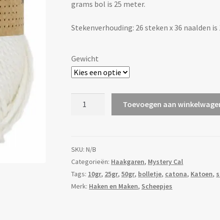
grams bol is 25 meter.
Stekenverhouding: 26 steken x 36 naalden is
Gewicht
Scheepjes
Toevoegen aan winkelwage
Catona
-
105
Bridal
SKU:
N/B
white
Categorieën:
Haakgaren
,
Mystery Cal
aantal
Tags:
10gr
,
25gr
,
50gr
,
bolletje
,
catona
,
Katoen
,
s
Merk:
Haken en Maken
,
Scheepjes