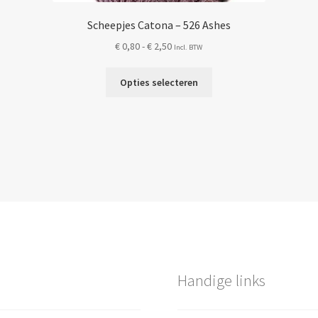
Scheepjes Catona – 526 Ashes
Prijsklasse:
€
0,80
-
€
2,50
Incl. BTW
€ 0,80
Dit
tot
Opties selecteren
product
€ 2,50
heeft
meerdere
variaties.
Deze
optie
kan
gekozen
worden
op
de
Handige links
productpagina