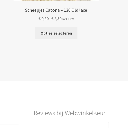
Scheepjes Catona – 130 Old lace
Prijsklasse:
€
0,80
-
€
2,50
Incl. BTW
€ 0,80
Dit
tot
Opties selecteren
product
€ 2,50
heeft
meerdere
variaties.
Deze
optie
kan
gekozen
worden
op
de
Reviews bij WebwinkelKeur
productpagina