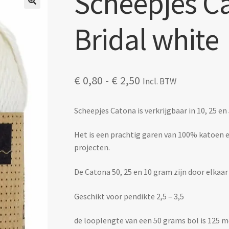
Scheepjes Ca
🔍
Bridal white
Prijsklasse:
€
0,80
-
€
2,50
Incl. BTW
€ 0,80
tot
Scheepjes Catona is verkrijgbaar in 10, 25 en
€ 2,50
Het is een prachtig garen van 100% katoen en 
projecten.
De Catona 50, 25 en 10 gram zijn door elkaar
Geschikt voor pendikte 2,5 – 3,5
de looplengte van een 50 grams bol is 125 m