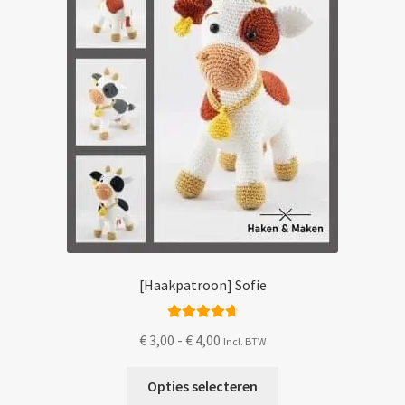
op
de
productpagina
[Haakpatroon] Sofie
Gewaardeerd
Prijsklasse:
€
3,00
-
€
4,00
Incl. BTW
4.83
uit 5
€ 3,00
Dit
tot
Opties selecteren
product