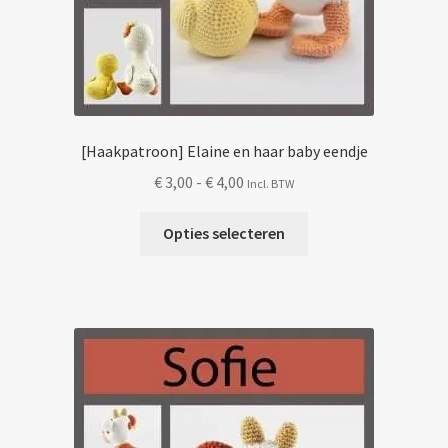
[Haakpatroon] Elaine en haar baby eendje
Prijsklasse:
€
3,00
-
€
4,00
Incl. BTW
€ 3,00
Dit
tot
Opties selecteren
product
€ 4,00
heeft
meerdere
variaties.
Deze
optie
kan
gekozen
worden