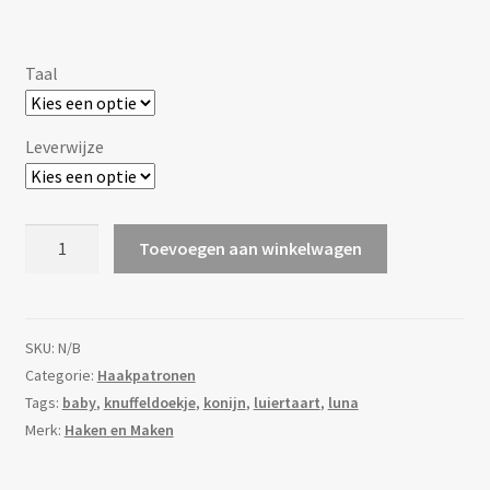
Taal
Leverwijze
[Haakpatroon]
Toevoegen aan winkelwagen
Knuffeldoekje
Luna
aantal
SKU:
N/B
Categorie:
Haakpatronen
Tags:
baby
,
knuffeldoekje
,
konijn
,
luiertaart
,
luna
Merk:
Haken en Maken