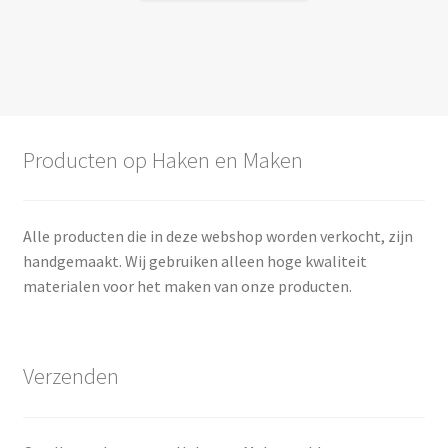
€ 4,00
heeft
meerdere
variaties.
Deze
optie
kan
Producten op Haken en Maken
gekozen
worden
op
Alle producten die in deze webshop worden verkocht, zijn
de
handgemaakt. Wij gebruiken alleen hoge kwaliteit
productpagina
materialen voor het maken van onze producten.
Verzenden