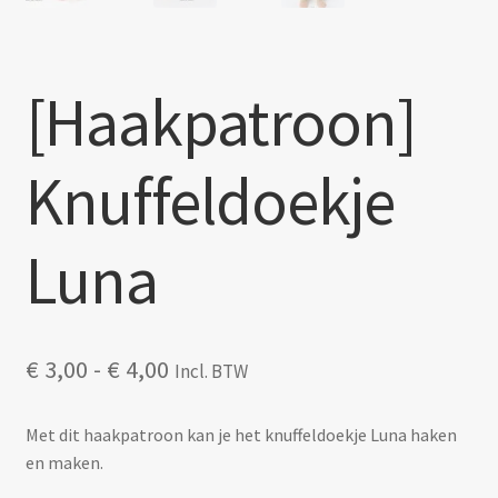
[Haakpatroon]
Knuffeldoekje
Luna
Prijsklasse:
€
3,00
-
€
4,00
Incl. BTW
€ 3,00
tot
Met dit haakpatroon kan je het knuffeldoekje Luna haken
€ 4,00
en maken.