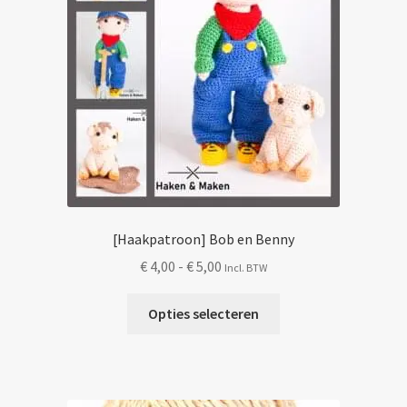
[Haakpatroon] Bob en Benny
Prijsklasse:
€
4,00
-
€
5,00
Incl. BTW
€ 4,00
Dit
tot
Opties selecteren
product
€ 5,00
heeft
meerdere
variaties.