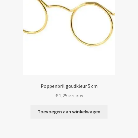
de
productpagina
Poppenbril goudkleur 5 cm
€
1,25
Incl. BTW
Toevoegen aan winkelwagen