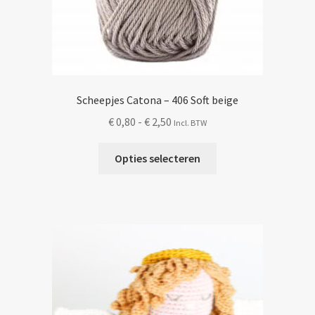
Scheepjes Catona – 406 Soft beige
Prijsklasse:
€
0,80
-
€
2,50
Incl. BTW
€ 0,80
Dit
tot
Opties selecteren
product
€ 2,50
heeft
meerdere
variaties.
Deze
optie
kan
gekozen
worden