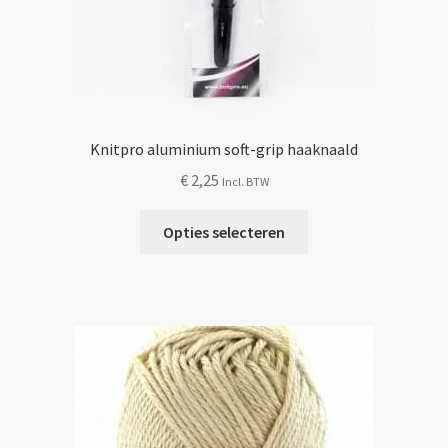
Knitpro aluminium soft-grip haaknaald
€
2,25
Incl. BTW
Dit
Opties selecteren
product
heeft
meerdere
variaties.
Deze
optie
kan
gekozen
worden