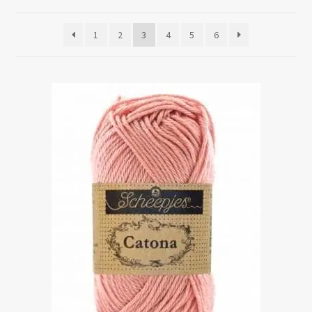
op
populariteit
Mijn account
1
2
3
4
5
6