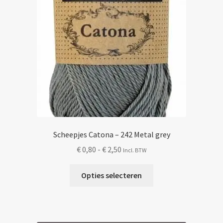
de
productpagina
Scheepjes Catona – 242 Metal grey
Prijsklasse:
€
0,80
-
€
2,50
Incl. BTW
€ 0,80
Dit
tot
Opties selecteren
product
€ 2,50
heeft
meerdere
variaties.