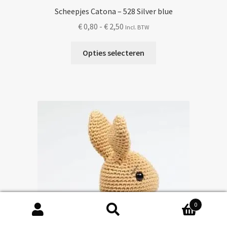
Scheepjes Catona – 528 Silver blue
Prijsklasse:
€
0,80
-
€
2,50
Incl. BTW
€ 0,80
Dit
tot
Opties selecteren
product
€ 2,50
heeft
meerdere
variaties.
Deze
optie
kan
gekozen
worden
op
de
productpagina
0
Zoeken
Zoeken