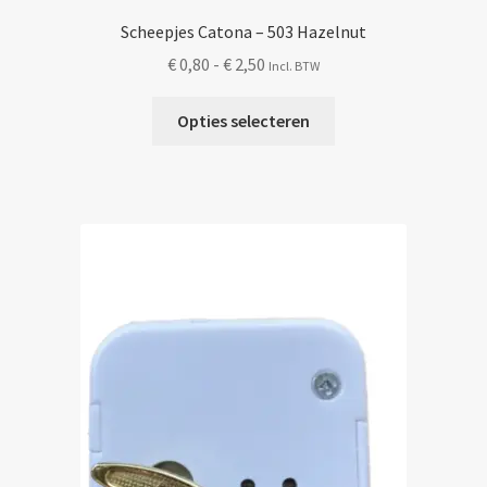
Scheepjes Catona – 503 Hazelnut
Prijsklasse:
€
0,80
-
€
2,50
Incl. BTW
€ 0,80
Dit
tot
Opties selecteren
product
€ 2,50
heeft
meerdere
variaties.
Deze
optie
kan
gekozen
worden
op
de
productpagina