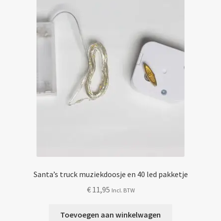
gekozen
worden
op
de
productpagina
Santa’s truck muziekdoosje en 40 led pakketje
€
11,95
Incl. BTW
Toevoegen aan winkelwagen