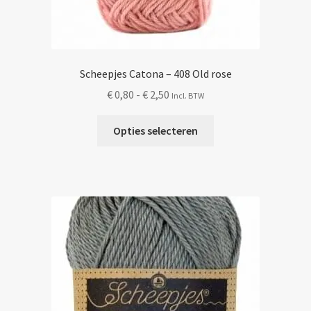
Scheepjes Catona – 408 Old rose
Prijsklasse:
€
0,80
-
€
2,50
Incl. BTW
€ 0,80
Dit
tot
Opties selecteren
product
€ 2,50
heeft
meerdere
variaties.
Deze
optie
kan
gekozen
worden
op