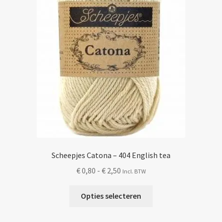
op
de
productpagina
Scheepjes Catona – 404 English tea
Prijsklasse:
€
0,80
-
€
2,50
Incl. BTW
€ 0,80
Dit
tot
Opties selecteren
product
€ 2,50
heeft