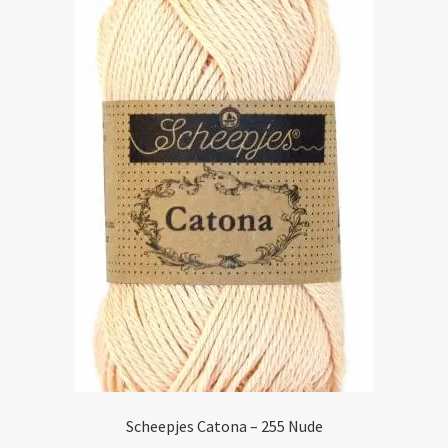
Deze
optie
kan
gekozen
worden
op
de
productpagina
Scheepjes Catona – 255 Nude