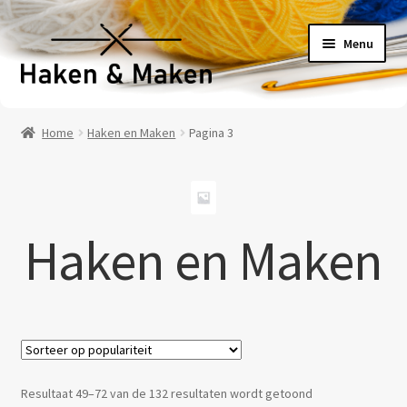
Ga
Ga
Menu
door
naar
naar
de
navigatie
inhoud
Welkom
Home
Haken en Maken
Pagina 3
Haakpatronen
Haakpakketten
Haken en Maken
Haakboeken
Haakgaren
Benodigheden
Gesorteerd
Resultaat 49–72 van de 132 resultaten wordt getoond
Contact