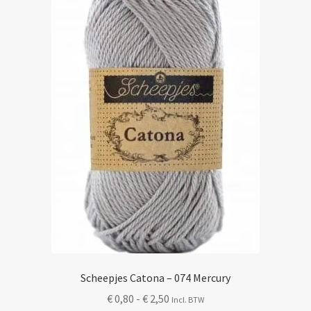
Scheepjes Catona – 074 Mercury
Prijsklasse:
€
0,80
-
€
2,50
Incl. BTW