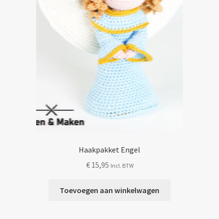
op
de
productpagina
Haakpakket Engel
€
15,95
Incl. BTW
Toevoegen aan winkelwagen