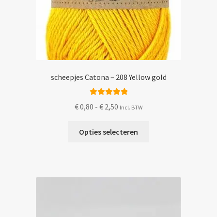
scheepjes Catona – 208 Yellow gold
Gewaardeerd
Prijsklasse:
€
0,80
-
€
2,50
Incl. BTW
5.00
uit 5
€ 0,80
Dit
tot
Opties selecteren
product
€ 2,50
heeft
meerdere
variaties.
Deze
optie
kan