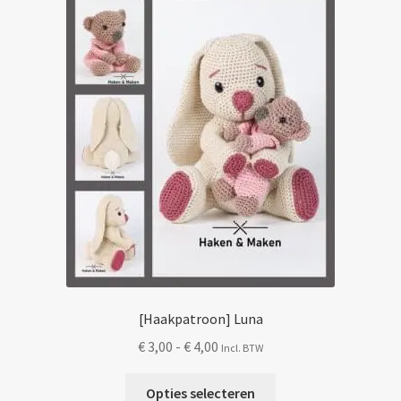
[Haakpatroon] Luna
Prijsklasse:
€
3,00
-
€
4,00
Incl. BTW
€ 3,00
Dit
tot
Opties selecteren