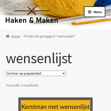
Ga
Ga
Menu
door
naar
naar
de
navigatie
inhoud
Welkom
Home
Producten getagged “wensenlijst”
Haakpatronen
wensenlijst
Haakpakketten
Haakboeken
Haakgaren
Gesorteerd
Toont alle 2 resultaten
op
Benodigheden
populariteit
Contact