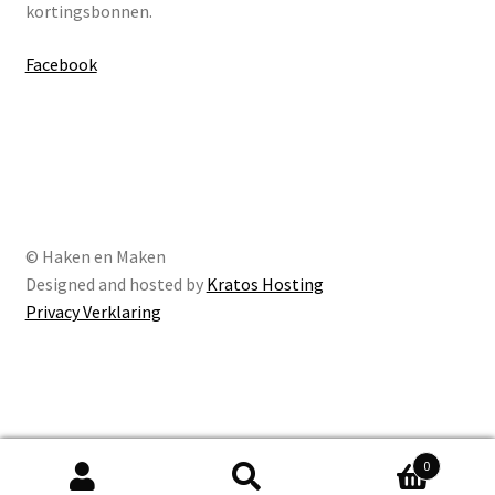
kortingsbonnen.
Facebook
© Haken en Maken
Designed and hosted by
Kratos Hosting
Privacy Verklaring
De waardering van hakenenmaken.nl bij
WebwinkelKeur
0
Reviews
is 9.6/10 gebaseerd op 236 reviews.
Zoeken
Zoeken