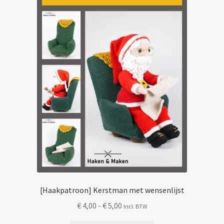
Mijn account
[Haakpatroon] Kerstman met wensenlijst
Prijsklasse:
€
4,00
-
€
5,00
Incl. BTW
€ 4,00