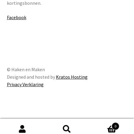
kortingsbonnen.
Facebook
© Haken en Maken
Designed and hosted by
Kratos Hosting
Privacy Verklaring
De waardering van hakenenmaken.nl bij
WebwinkelKeur
0
Reviews
is 9.6/10 gebaseerd op 236 reviews.
Zoeken
Zoeken