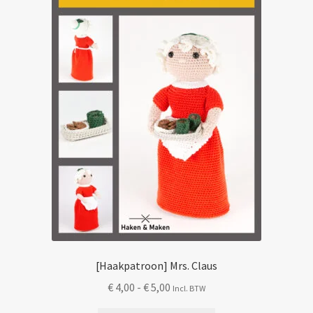
Mijn account
[Haakpatroon] Mrs. Claus
Prijsklasse:
€
4,00
-
€
5,00
Incl. BTW
€ 4,00