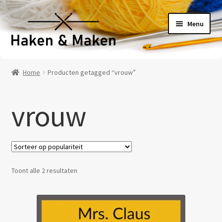
Ga
Ga
Menu
door
naar
naar
de
navigatie
inhoud
Welkom
Home
Producten getagged “vrouw”
Haakpatronen
vrouw
Haakpakketten
Haakboeken
Haakgaren
Gesorteerd
Toont alle 2 resultaten
op
Benodigheden
populariteit
Contact