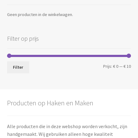
Geen producten in de winkelwagen.
Filter op prijs
Min.
Max
Prijs:
€ 0
—
€ 10
Filter
prij
prij
Producten op Haken en Maken
Alle producten die in deze webshop worden verkocht, zijn
handgemaakt. Wij gebruiken alleen hoge kwaliteit