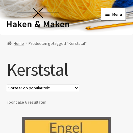
Ga
Ga
Menu
door
naar
naar
de
navigatie
inhoud
Welkom
Home
Producten getagged “Kerststal”
Haakpatronen
Kerststal
Haakpakketten
Haakboeken
Haakgaren
Gesorteerd
Toont alle 6 resultaten
op
Benodigheden
populariteit
Contact