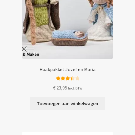
Haakpakket Jozef en Maria
Gewaard
€
23,95
Incl. BTW
eerd
3.50
uit 5
Toevoegen aan winkelwagen