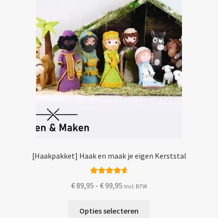
[Haakpakket] Haak en maak je eigen Kerststal
Gewaardeer
Prijsklasse:
€
89,95
-
€
99,95
Incl. BTW
d
4.75
uit 5
€ 89,95
Dit
tot
Opties selecteren
product