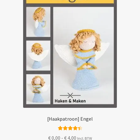
Mijn account
[Haakpatroon] Engel
Gewaardeer
Prijsklasse:
€
0,00
-
€
4,00
Incl. BTW