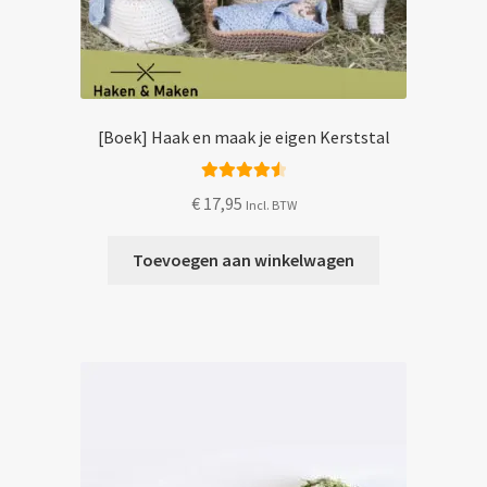
[Boek] Haak en maak je eigen Kerststal
Gewaardeer
€
17,95
Incl. BTW
d
4.60
uit 5
Toevoegen aan winkelwagen