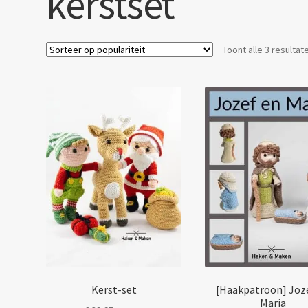
kerstset
Toont alle 3 resultat
Kerst-set
[Haakpatroon] Joz
Maria