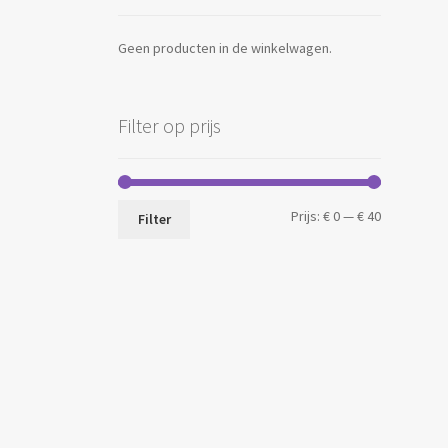
Geen producten in de winkelwagen.
Filter op prijs
Min.
Max.
Prijs:
€ 0
—
€ 40
Filter
prijs
prijs