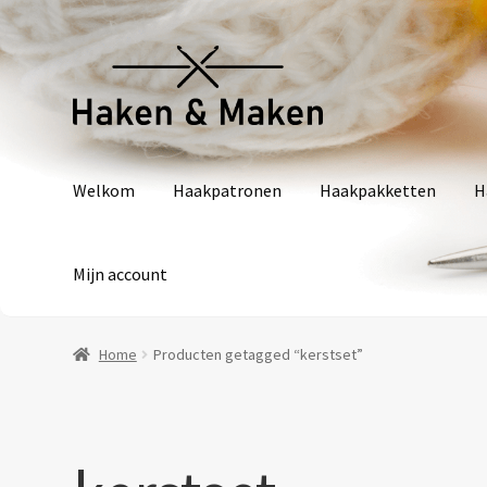
Ga
Ga
door
naar
naar
de
navigatie
inhoud
Welkom
Haakpatronen
Haakpakketten
H
Mijn account
Home
Producten getagged “kerstset”