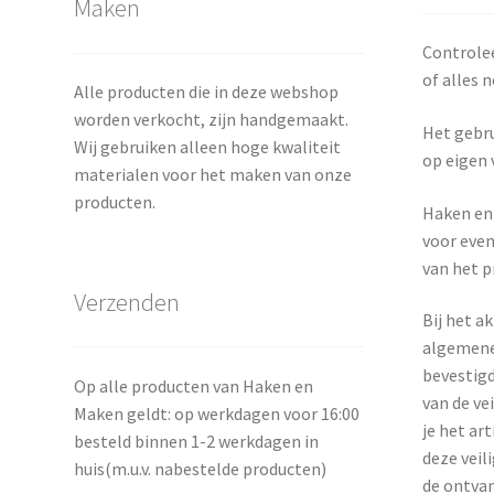
Maken
Controlee
of alles n
Alle producten die in deze webshop
worden verkocht, zijn handgemaakt.
Het gebru
Wij gebruiken alleen hoge kwaliteit
op eigen 
materialen voor het maken van onze
producten.
Haken en 
voor even
van het p
Verzenden
Bij het a
algemene
bevestigd
Op alle producten van Haken en
van de ve
Maken geldt: op werkdagen voor 16:00
je het art
besteld binnen 1-2 werkdagen in
deze veil
huis(m.u.v. nabestelde producten)
de ontvan