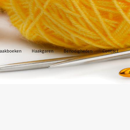
aakboeken
Haakgaren
Benodigheden
Contact