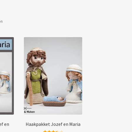
Gesorteerd
en
op
populariteit
ef en
Haakpakket Jozef en Maria