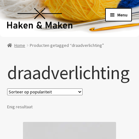
Ga
Ga
Menu
door
naar
naar
de
navigatie
inhoud
Welkom
Home
Producten getagged “draadverlichting”
Haakpatronen
draadverlichting
Haakpakketten
Haakboeken
Haakgaren
Enig resultaat
Benodigheden
Contact