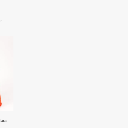
Gesorteerd
en
op
populariteit
laus