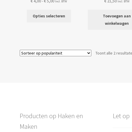
Prijsklasse:
€
4,00
-
€
5,00
€
21,50
Incl. BTW
Incl. BTW
€ 4,00
Dit
tot
Opties selecteren
Toevoegen aan
product
€ 5,00
winkelwagen
heeft
meerdere
variaties.
Deze
Toont alle 2 resultat
optie
kan
gekozen
worden
op
de
productpagina
Producten op Haken en
Let op
Maken