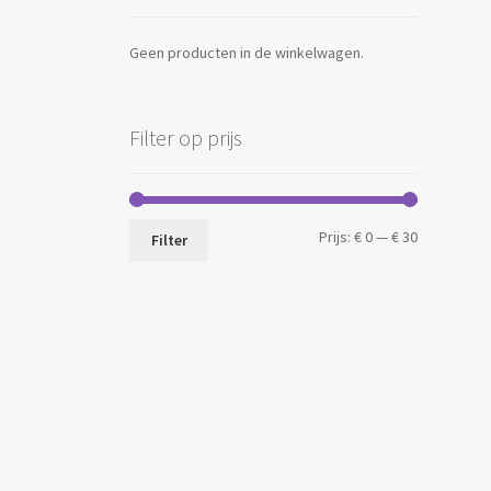
Geen producten in de winkelwagen.
Filter op prijs
Min.
Max.
Prijs:
€ 0
—
€ 30
Filter
prijs
prijs