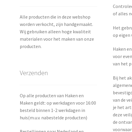
Controlee
of alles n
Alle producten die in deze webshop
worden verkocht, zijn handgemaakt.
Het gebru
Wij gebruiken alleen hoge kwaliteit
op eigen 
materialen voor het maken van onze
producten.
Haken en 
voor even
van het p
Verzenden
Bij het a
algemene
bevestigd
Op alle producten van Haken en
van de ve
Maken geldt: op werkdagen voor 16:00
je het art
besteld binnen 1-2 werkdagen in
deze veil
huis(m.u.v. nabestelde producten)
de ontvan
voorwaard
Bestellingen naar Nederland en