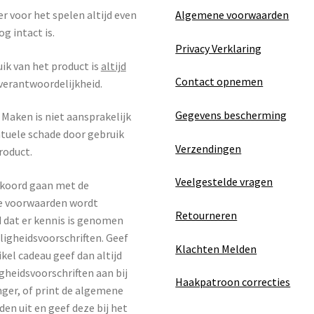
r voor het spelen altijd even
Algemene voorwaarden
og intact is.
Privacy Verklaring
ik van het product is
altijd
Contact opnemen
verantwoordelijkheid.
Gegevens bescherming
Maken is niet aansprakelijk
tuele schade door gebruik
Verzendingen
roduct.
Veelgestelde vragen
kkoord gaan met de
 voorwaarden wordt
Retourneren
 dat er kennis is genomen
iligheidsvoorschriften. Geef
Klachten Melden
ikel cadeau geef dan altijd
igheidsvoorschriften aan bij
Haakpatroon correcties
ger, of print de algemene
en uit en geef deze bij het