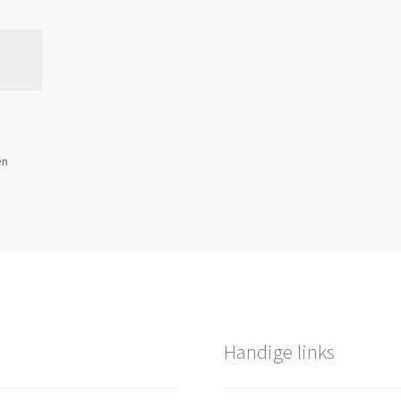
Gesorteerd
en
op
populariteit
Handige links