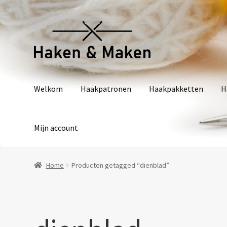
Ga
Ga
door
naar
naar
de
navigatie
inhoud
Welkom
Haakpatronen
Haakpakketten
H
Mijn account
Home
Producten getagged “dienblad”