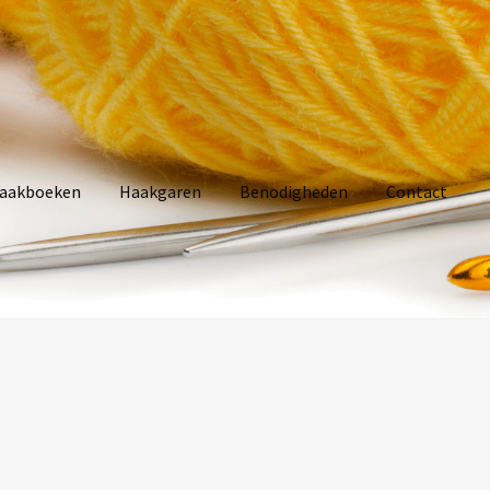
aakboeken
Haakgaren
Benodigheden
Contact