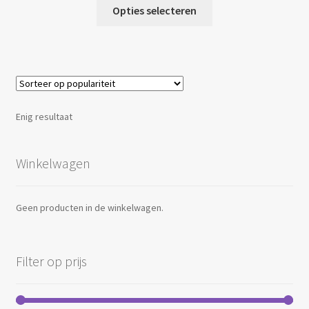
Dit
Opties selecteren
product
heeft
meerdere
variaties.
Deze
optie
Enig resultaat
kan
gekozen
worden
Winkelwagen
op
de
Geen producten in de winkelwagen.
productpagina
Filter op prijs