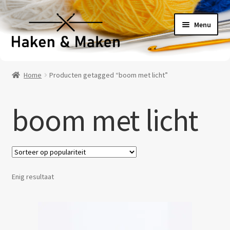
Ga
Ga
Menu
door
naar
naar
de
navigatie
inhoud
Welkom
Home
Producten getagged “boom met licht”
Haakpatronen
boom met licht
Haakpakketten
Haakboeken
Haakgaren
Enig resultaat
Benodigheden
Contact