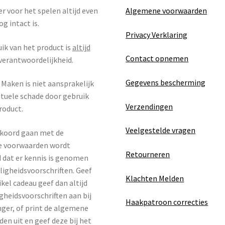
r voor het spelen altijd even
Algemene voorwaarden
og intact is.
Privacy Verklaring
ik van het product is
altijd
Contact opnemen
verantwoordelijkheid.
Gegevens bescherming
Maken is niet aansprakelijk
tuele schade door gebruik
Verzendingen
roduct.
Veelgestelde vragen
kkoord gaan met de
 voorwaarden wordt
Retourneren
 dat er kennis is genomen
iligheidsvoorschriften. Geef
Klachten Melden
ikel cadeau geef dan altijd
igheidsvoorschriften aan bij
Haakpatroon correcties
ger, of print de algemene
en uit en geef deze bij het