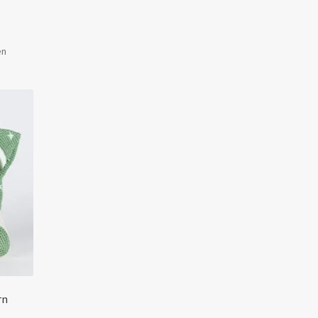
Gesorteerd
en
op
populariteit
rn