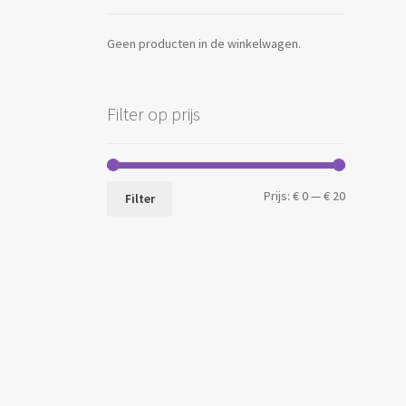
Geen producten in de winkelwagen.
Filter op prijs
Min.
Max.
Prijs:
€ 0
—
€ 20
Filter
prijs
prijs