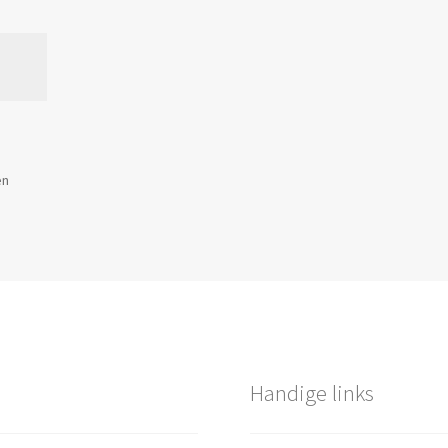
Gesorteerd
en
op
populariteit
Handige links