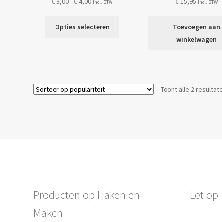
Prijsklasse:
€
3,00
-
€
4,00
€
15,95
Incl. BTW
Incl. BTW
€ 3,00
Dit
tot
Opties selecteren
Toevoegen aan
product
€ 4,00
winkelwagen
heeft
meerdere
variaties.
Deze
Toont alle 2 resultat
optie
kan
gekozen
worden
op
de
productpagina
Producten op Haken en
Let op
Maken