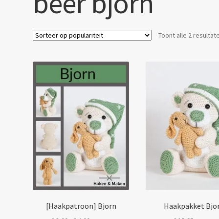
beer bjorn
Toont alle 2 resultat
[Haakpatroon] Bjorn
Haakpakket Bjo