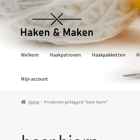
Ga
Ga
door
naar
naar
de
navigatie
inhoud
Welkom
Haakpatronen
Haakpakketten
H
Mijn account
Home
Producten getagged “beer bjorn”