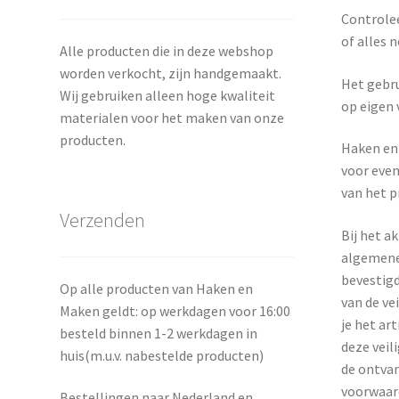
Controlee
of alles n
Alle producten die in deze webshop
worden verkocht, zijn handgemaakt.
Het gebru
Wij gebruiken alleen hoge kwaliteit
op eigen 
materialen voor het maken van onze
producten.
Haken en 
voor even
van het p
Verzenden
Bij het a
algemene
bevestigd
Op alle producten van Haken en
van de ve
Maken geldt: op werkdagen voor 16:00
je het art
besteld binnen 1-2 werkdagen in
deze veil
huis(m.u.v. nabestelde producten)
de ontvan
voorwaard
Bestellingen naar Nederland en