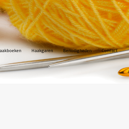
aakboeken
Haakgaren
Benodigheden
Contact