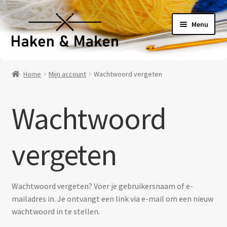
Ga
Ga
Menu
door
naar
naar
de
navigatie
inhoud
Welkom
Home
Mijn account
Wachtwoord vergeten
Haakpatronen
Wachtwoord
Haakpakketten
Haakboeken
vergeten
Haakgaren
Wachtwoord vergeten? Voer je gebruikersnaam of e-
Benodigheden
mailadres in. Je ontvangt een link via e-mail om een nieuw
wachtwoord in te stellen.
Contact