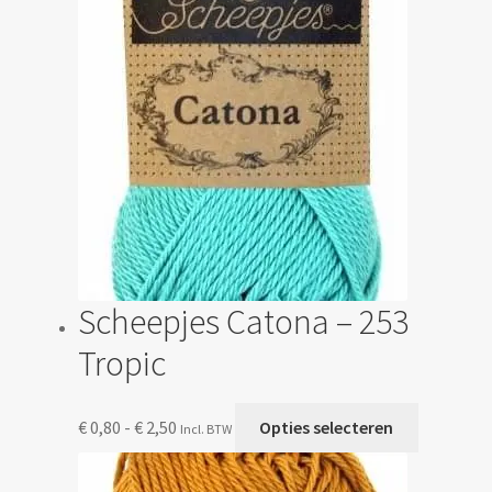
kan
gekozen
worden
op
de
productp
Scheepjes Catona – 253
Tropic
Prijsklasse:
Dit
€
0,80
-
€
2,50
Opties selecteren
Incl. BTW
€ 0,80
product
tot
heeft