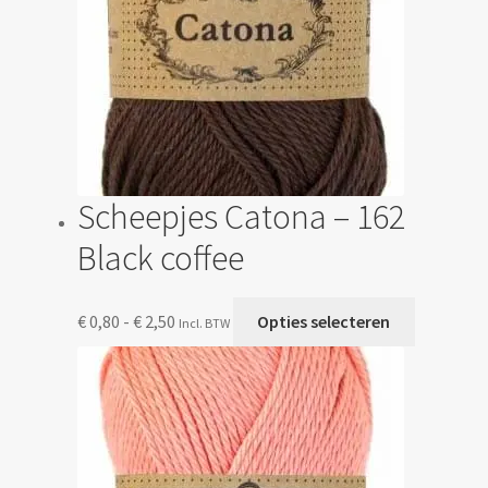
de
productp
Scheepjes Catona – 162
Black coffee
Prijsklasse:
Dit
€
0,80
-
€
2,50
Opties selecteren
Incl. BTW
€ 0,80
product
tot
heeft
€ 2,50
meerdere
variaties.
Deze
optie