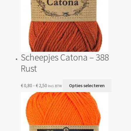
Scheepjes Catona – 388
Rust
Prijsklasse:
Dit
€
0,80
-
€
2,50
Opties selecteren
Incl. BTW
€ 0,80
product
tot
heeft
€ 2,50
meerdere
variaties.
Deze
optie