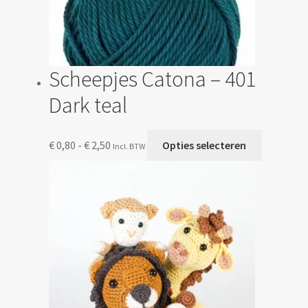
Scheepjes Catona – 401
Dark teal
Prijsklasse:
Dit
€
0,80
-
€
2,50
Opties selecteren
Incl. BTW
€ 0,80
product
tot
heeft
€ 2,50
meerdere
variaties.
Deze
optie
kan
gekozen
worden