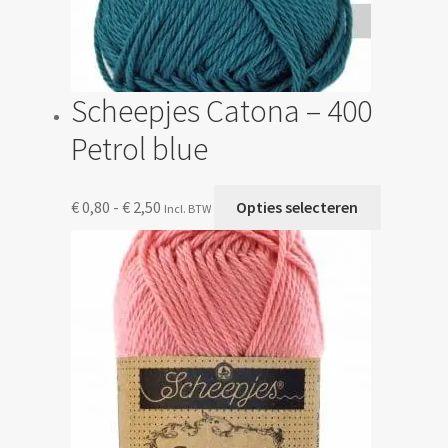
Scheepjes Catona – 400
Petrol blue
Prijsklasse:
Dit
€
0,80
-
€
2,50
Opties selecteren
Incl. BTW
€ 0,80
product
tot
heeft
€ 2,50
meerdere
variaties.
Deze
optie
kan
gekozen
worden
op