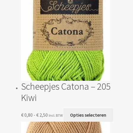
kan
gekozen
worden
op
de
productp
Scheepjes Catona – 205
Kiwi
Prijsklasse:
Dit
€
0,80
-
€
2,50
Opties selecteren
Incl. BTW
€ 0,80
product
tot
heeft