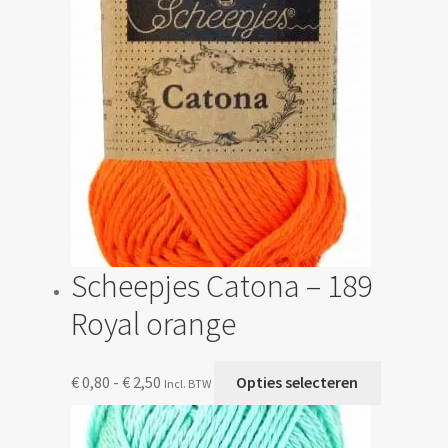
kan
gekozen
worden
op
de
productp
Scheepjes Catona – 189
Royal orange
Prijsklasse:
Dit
€
0,80
-
€
2,50
Opties selecteren
Incl. BTW
€ 0,80
product
tot
heeft
€ 2,50
meerdere