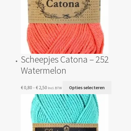
op
de
productp
Scheepjes Catona – 252
Watermelon
Prijsklasse:
Dit
€
0,80
-
€
2,50
Opties selecteren
Incl. BTW
€ 0,80
product
tot
heeft
€ 2,50
meerdere
variaties.
Deze
optie