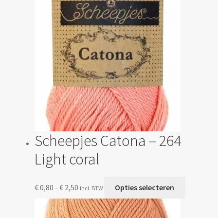
kan
gekozen
worden
op
de
productp
Scheepjes Catona – 264
Light coral
Prijsklasse:
Dit
€
0,80
-
€
2,50
Opties selecteren
Incl. BTW
€ 0,80
product
tot
heeft