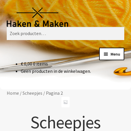
Ga
Ga
Zoeken
door
naar
naar
de
Zoeken
navigatie
inhoud
naar:
Menu
€
0,00
0 items
Welkom
Geen producten in de winkelwagen.
Haakpatronen
Home
/
Scheepjes
/
Pagina 2
Haakpakketten
Haakboeken
Scheepjes
Haakgaren