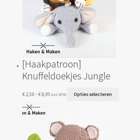
op
de
productp
[Haakpatroon]
Knuffeldoekjes Jungle
Prijsklasse:
Dit
€
2,50
-
€
8,95
Opties selecteren
Incl. BTW
€ 2,50
product
tot
heeft
€ 8,95
meerdere
variaties.
Deze
optie