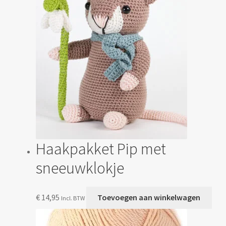
kan
gekozen
worden
op
de
productp
Haakpakket Pip met
sneeuwklokje
€
14,95
Toevoegen aan winkelwagen
Incl. BTW