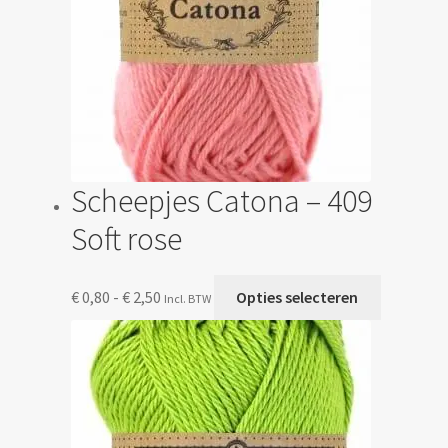
de
productp
Scheepjes Catona – 409
Soft rose
Prijsklasse:
Dit
€
0,80
-
€
2,50
Opties selecteren
Incl. BTW
€ 0,80
product
tot
heeft
€ 2,50
meerdere
variaties.
Deze
optie