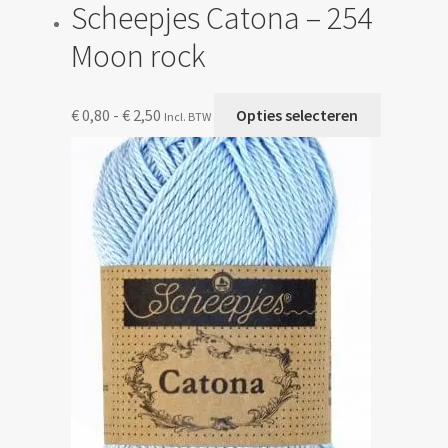
Scheepjes Catona – 254
Moon rock
Prijsklasse:
Dit
€
0,80
-
€
2,50
Opties selecteren
Incl. BTW
€ 0,80
product
tot
heeft
€ 2,50
meerdere
variaties.
Deze
optie
kan
gekozen
worden
op
de
productp