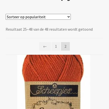
Benodigheden
Contact
Gesortee
Resultaat 25–48 van de 48 resultaten wordt getoond
op
Mijn account
popularit
←
1
2