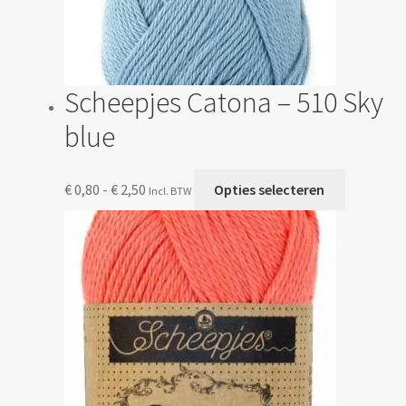
Scheepjes Catona – 510 Sky
blue
Prijsklasse:
Dit
€
0,80
-
€
2,50
Opties selecteren
Incl. BTW
€ 0,80
product
tot
heeft
€ 2,50
meerdere
variaties.
Deze
optie
kan
gekozen
worden